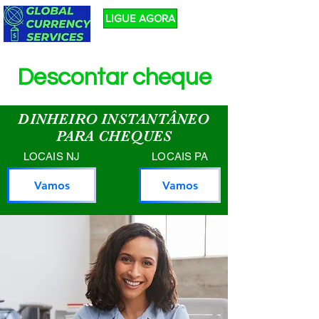
LIGUE AGORA
Descontar cheque
DINHEIRO INSTANTÂNEO
PARA CHEQUES
LOCAIS NJ
LOCAIS PA
Vamos
Vamos