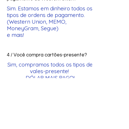
Sim. Estamos em dinheiro todos os
tipos de ordens de pagamento.
(Western Union, MEMO,
MoneyGram, Segue)
e mais!
4 / Você compra cartões-presente?
Sim, compramos todos os tipos de
vales-presente!
DÓLAR MAIS PAGO!
5 / Existe serviço notarial?
Sim, em lojas selecionadas
oferecemos serviço notarial.
Consulte a aba de localização
para encontrar a loja com